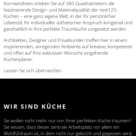
Kornwestheim erleben Sie auf 380 Quadratmetern die
faszinierende Design- und Materialqualität der next125-
Küchen – eine ganz eigene Welt, in der Ihr persönlicher
Lebenstil, Ihr individueller ästhetischer Anspruch kongenial und
ganzheitlich in Ihre perfekte Traumküche umgesetzt werden.
Architekten, Designer und Privatkunden treffen hier in einem
inspirierenden, anregenden Ambiente auf kreative, kompetente
und offen auf Ihre exklusiven Wünsche eingehende
Küchenplaner.
Lassen Sie sich überraschen.
WIR SIND KÜCHE
Sie wollen nicht mehr nur von Ihrer perfekten Küche träumen?
Sie wissen, dass dieser zentrale Arbeitsplatz vor allem ein
Wohlfühlraum ist, in dem nicht nur gekocht und gegessen wird,